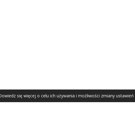
AGATA ZUBEL
agata@zubel.pl
tel. +48 608 51 41 68
Dowiedz się więcej o celu ich używania i możliwości zmiany ustawień
Agata Zubel © 2021