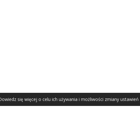
AGATA ZUBEL
agata@zubel.pl
tel. +48 608 51 41 68
Dowiedz się więcej o celu ich używania i możliwości zmiany ustawień
Agata Zubel © 2021