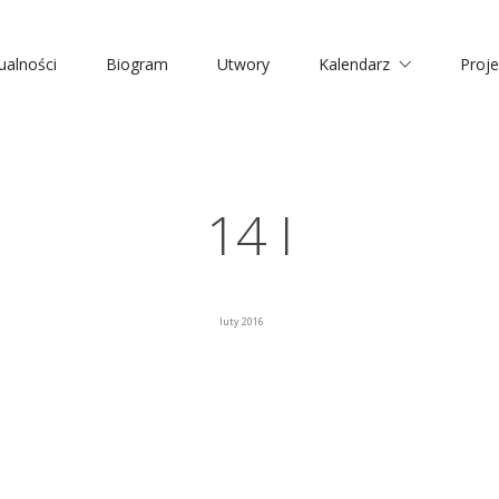
ualności
Biogram
Utwory
Kalendarz
Proje
14 I
luty 2016