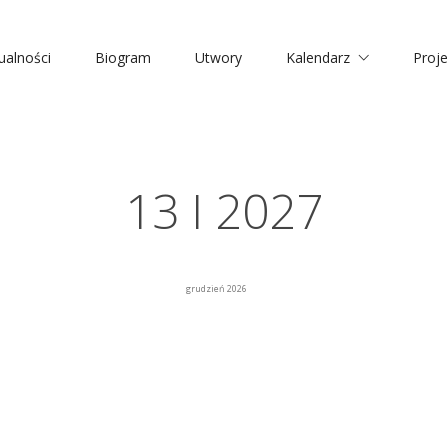
ualności
Biogram
Utwory
Kalendarz
Proje
13 I 2027
grudzień 2026