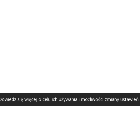
AGATA ZUBEL
agata@zubel.pl
tel. +48 608 51 41 68
Dowiedz się więcej o celu ich używania i możliwości zmiany ustawień
Agata Zubel © 2021