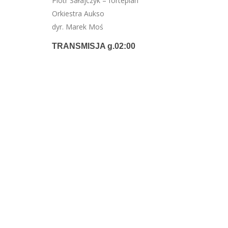
Piotr Sałajczyk – fortepian
Orkiestra Aukso
dyr. Marek Moś
TRANSMISJA g.02:00