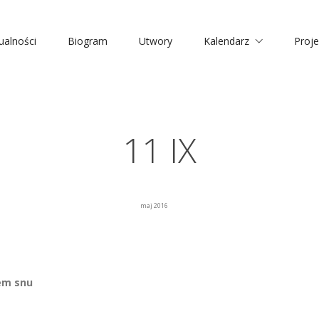
ualności
Biogram
Utwory
Kalendarz
Proje
11 IX
maj 2016
em snu