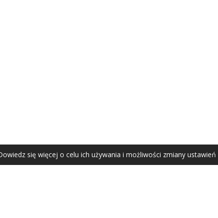
AGATA ZUBEL
agata@zubel.pl
tel. +48 608 51 41 68
Dowiedz się więcej o celu ich używania i możliwości zmiany ustawień
Agata Zubel © 2021