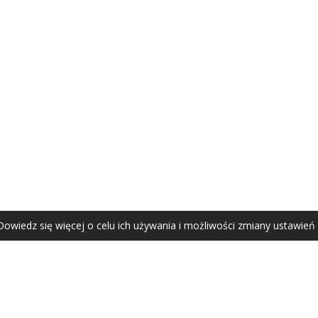
AGATA ZUBEL
agata@zubel.pl
tel. +48 608 51 41 68
Dowiedz się więcej o celu ich używania i możliwości zmiany ustawień
Agata Zubel © 2021