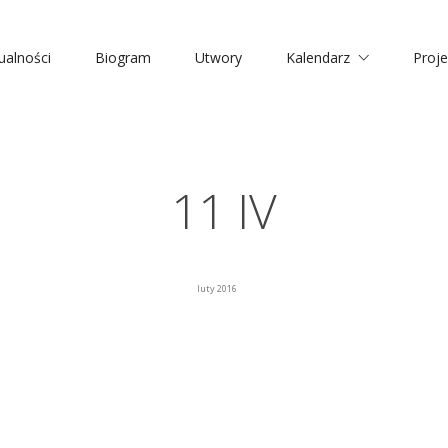
ualności
Biogram
Utwory
Kalendarz
Proje
11 IV
luty 2016