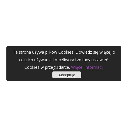
Ta strona używa plików Cookies. Dowiedz się więcej o
celu ich używania i możliwości zmiany ustawień
Cookies w przeglądarce.
Więcej informacji
Akceptuję
AGATA ZUBEL
agata@zubel.pl
tel. +48 608 51 41 68