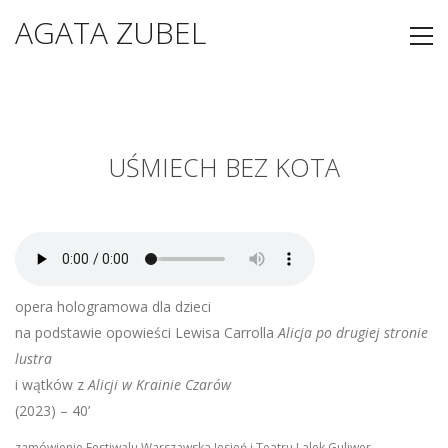
AGATA ZUBEL
UŚMIECH BEZ KOTA
opera hologramowa dla dzieci
na podstawie opowieści Lewisa Carrolla
Alicja po drugiej stronie
lustra
i wątków z
Alicji w Krainie Czarów
(2023) – 40
’
z
amówienie Festiwalu Warszawska Jesień i Teatru Lalek Guliwer