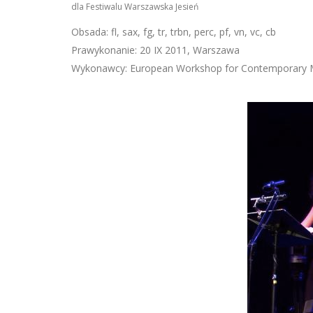
dla Festiwalu Warszawska Jesień
Obsada: fl, sax, fg, tr, trbn, perc, pf, vn, vc, cb
Prawykonanie: 20 IX 2011, Warszawa
Wykonawcy: European Workshop for Contemporary Mus