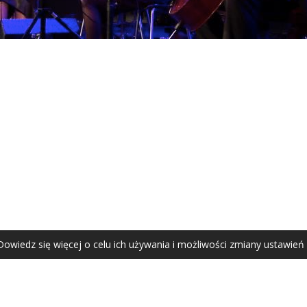
AGATA ZUBEL
agata@zubel.pl
tel. +48 608 51 41 68
Dowiedz się więcej o celu ich używania i możliwości zmiany ustawień
Agata Zubel © 2021