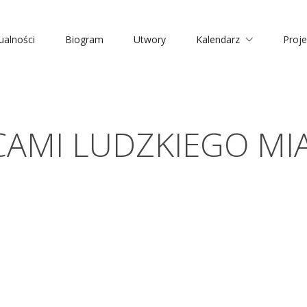
ualności
Biogram
Utwory
Kalendarz
Proje
CAMI LUDZKIEGO MI