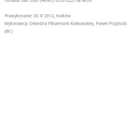
Obsada: batt solo (4esec)-3233-2221-ar-archi
Prawykonanie: 20 IV 2012, Kraków
Wykonawcy: Orkiestra Filharmonii Krakowskiej, Paweł Przytocki
(dir.)