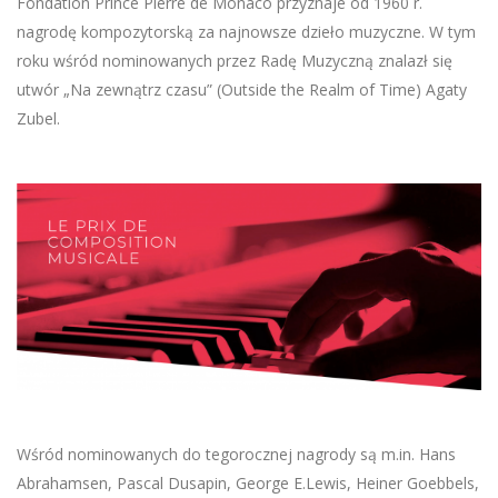
Fondation Prince Pierre de Monaco przyznaje od 1960 r.
nagrodę kompozytorską za najnowsze dzieło muzyczne. W tym
roku wśród nominowanych przez Radę Muzyczną znalazł się
utwór „Na zewnątrz czasu” (Outside the Realm of Time) Agaty
Zubel.
Wśród nominowanych do tegorocznej nagrody są m.in. Hans
Abrahamsen, Pascal Dusapin, George E.Lewis, Heiner Goebbels,