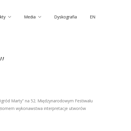
kty
Media
Dyskografia
EN
”
“Ogród Marty” na 52. Międzynarodowym Festiwalu
poziomem wykonawstwa interpretacje utworów