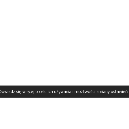
AGATA ZUBEL
agata@zubel.pl
tel. +48 608 51 41 68
Dowiedz się więcej o celu ich używania i możliwości zmiany ustawień
Agata Zubel © 2021