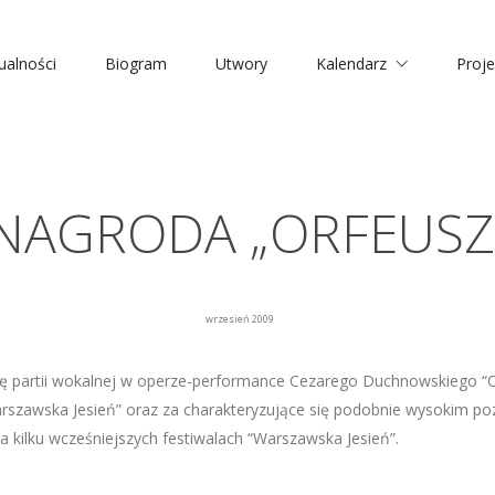
ualności
Biogram
Utwory
Kalendarz
Proje
NAGRODA „ORFEUSZ
wrzesień 2009
cję partii wokalnej w operze-performance Cezarego Duchnowskiego 
rszawska Jesień” oraz za charakteryzujące się podobnie wysokim 
 kilku wcześniejszych festiwalach “Warszawska Jesień”.