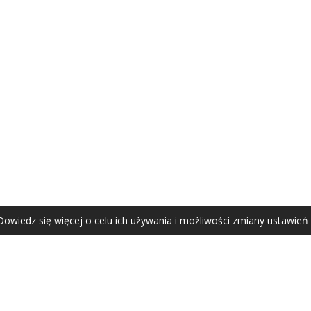
AGATA ZUBEL
agata@zubel.pl
tel. +48 608 51 41 68
Dowiedz się więcej o celu ich używania i możliwości zmiany ustawień
Agata Zubel © 2021