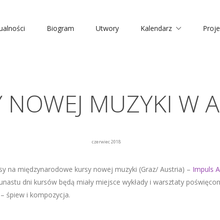
ualności
Biogram
Utwory
Kalendarz
Proje
 NOWEJ MUZYKI W A
czerwiec 2018
isy na międzynarodowe kursy nowej muzyki (Graz/ Austria) –
Impuls 
kunastu dni kursów będą miały miejsce wykłady i warsztaty poświęco
 – śpiew i kompozycja.