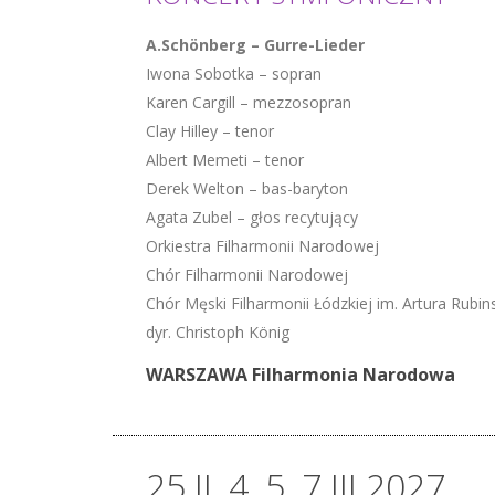
A.Schönberg – Gurre-Lieder
Iwona Sobotka – sopran
Karen Cargill – mezzosopran
Clay Hilley – tenor
Albert Memeti – tenor
Derek Welton – bas-baryton
Agata Zubel – głos recytujący
Orkiestra Filharmonii Narodowej
Chór Filharmonii Narodowej
Chór Męski Filharmonii Łódzkiej im. Artura Rubin
dyr. Christoph König
WARSZAWA Filharmonia Narodowa
25 II, 4, 5, 7 III 2027