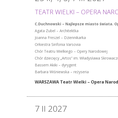
TEATR WIELKI – OPERA NA
C.Duchnowski – Najlepsze miasto świata. 
Agata Zubel – Architektka
Joanna Freszel – Dziennikarka
Orkiestra Sinfonia Varsovia
Chór Teatru Wielkiego – Opery Narodowej
Chór dziecięcy „Artos” im. Władysława Skrowac
Bassem Akiki – dyrygent
Barbara Wiśniewska – reżyseria
WARSZAWA Teatr Wielki – Opera Naro
7 II 2027