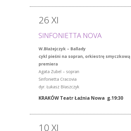
26 XI
SINFONIETTA NOVA
W.Błażejczyk – Ballady
cykl pieśni na sopran, orkiestrę smyczkową 
premiera
Agata Zubel – sopran
Sinfonietta Cracovia
dyr. Łukasz Błaszczyk
KRAKÓW Teatr Łaźnia Nowa g.19:30
10 XI