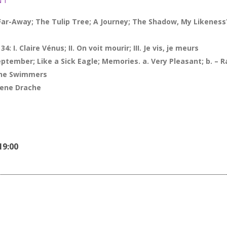
Far-Away; The Tulip Tree; A Journey; The Shadow, My Likeness
 I. Claire Vénus; II. On voit mourir; III. Je vis, je meurs
ptember; Like a Sick Eagle; Memories. a. Very Pleasant; b. – 
 the Swimmers
oldene Drache
9:00