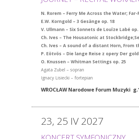
N. Rorem – Ferry Me Across the Water; Far-
E.W. Korngold – 3 Gesänge op. 18
V. Ullmann – Six Sonnets de Louïze Labé op. 34:
Ch. Ives – The Housatonic at Stockbridge;Se
Ch. Ives – A sound of a distant Horn, From
P. Eötvös – Die lange Reise z opery Der g
O. Knussen – Whitman Settings op. 25
Agata Zubel – sopran
Ignacy Lisiecki – fortepian
WROCŁAW Narodowe Forum Muzyki g.1
23, 25 IV 2027
KONCERT SYMFONICZNY