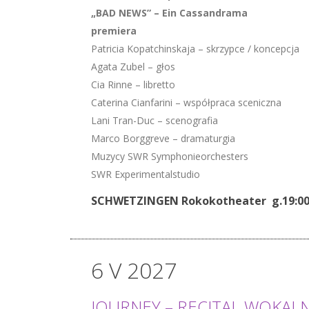
„BAD NEWS” – Ein Cassandrama
premiera
Patricia Kopatchinskaja – skrzypce / koncepcja
Agata Zubel – głos
Cia Rinne – libretto
Caterina Cianfarini – współpraca sceniczna
Lani Tran-Duc – scenografia
Marco Borggreve – dramaturgia
Muzycy SWR Symphonieorchesters
SWR Experimentalstudio
SCHWETZINGEN Rokokotheater g.19:0
6 V 2027
JOURNEY – RECITAL WOKAL