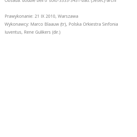
Obsada: double bell tr solo-3333-3431-batt (5esec)-archi
Prawykonanie: 21 IX 2010, Warszawa
Wykonawcy: Marco Blaauw (tr), Polska Orkiestra Sinfonia
Iuventus, Rene Gulikers (dir.)