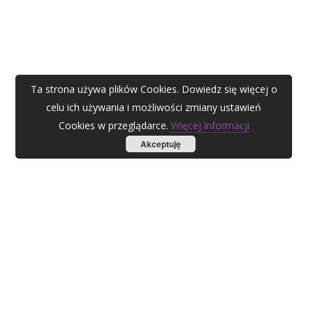
Ta strona używa plików Cookies. Dowiedz się więcej o
celu ich używania i możliwości zmiany ustawień
Cookies w przeglądarce.
Więcej informacji
Akceptuję
AGATA ZUBEL
agata@zubel.pl
tel. +48 608 51 41 68
Agata Zubel © 2021