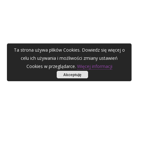
Ta strona używa plików Cookies. Dowiedz się więcej o
celu ich używania i możliwości zmiany ustawień
Cookies w przeglądarce.
Więcej informacji
Akceptuję
AGATA ZUBEL
agata@zubel.pl
tel. +48 608 51 41 68