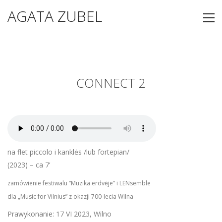
AGATA ZUBEL
CONNECT 2
na flet piccolo i kanklės /lub fortepian/
(2023) – ca 7
’
z
amówienie festiwalu “Muzika erdvėje” i LENsemble
dla „Music for Vilnius” z okazji 700-lecia Wilna
Prawykonanie: 17 VI 2023, Wilno