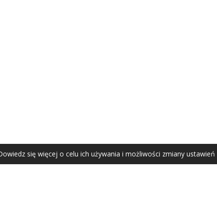
AGATA ZUBEL
agata@zubel.pl
tel. +48 608 51 41 68
Dowiedz się więcej o celu ich używania i możliwości zmiany ustawień
Agata Zubel © 2021