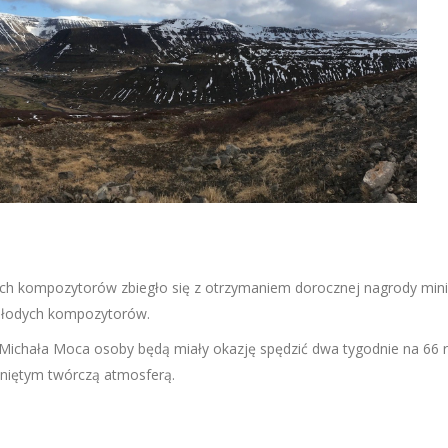
ych kompozytorów zbiegło się z otrzymaniem dorocznej nagrody minis
młodych kompozytorów.
i Michała Moca osoby będą miały okazję spędzić dwa tygodnie na 66
kniętym twórczą atmosferą.