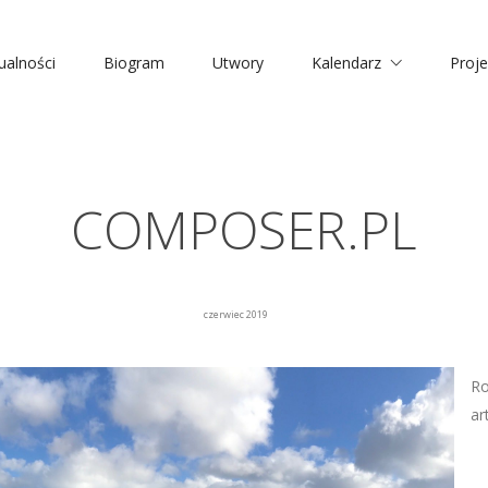
ualności
Biogram
Utwory
Kalendarz
Proje
COMPOSER.PL
czerwiec 2019
Ro
ar