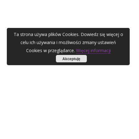
Ta strona używa plików Cookies. Dowiedz się więcej o
celu ich używania i możliwości zmiany ustawień
Cookies w przeglądarce.
Więcej informacji
Akceptuję
AGATA ZUBEL
agata@zubel.pl
tel. +48 608 51 41 68
Agata Zubel © 2021