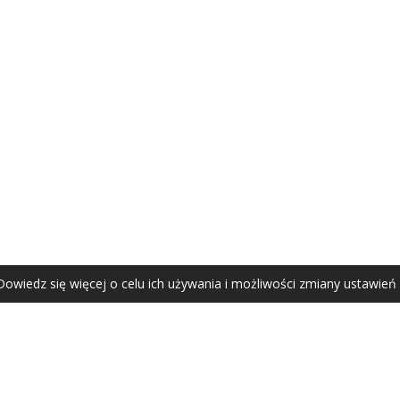
AGATA ZUBEL
agata@zubel.pl
tel. +48 608 51 41 68
Dowiedz się więcej o celu ich używania i możliwości zmiany ustawień
Agata Zubel © 2021