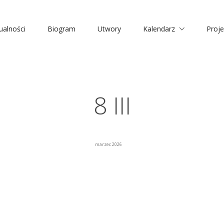
ualności
Biogram
Utwory
Kalendarz
Proje
8 III
marzec 2026