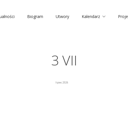
ualności
Biogram
Utwory
Kalendarz
Proje
3 VII
lipiec 2026