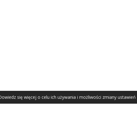
AGATA ZUBEL
agata@zubel.pl
tel. +48 608 51 41 68
Dowiedz się więcej o celu ich używania i możliwości zmiany ustawień
Agata Zubel © 2021