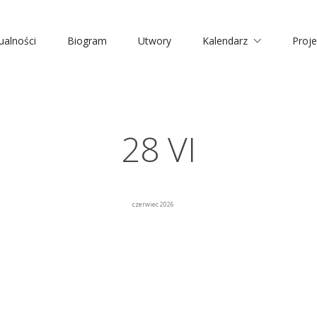
ualności
Biogram
Utwory
Kalendarz
Proje
28 VI
czerwiec 2026