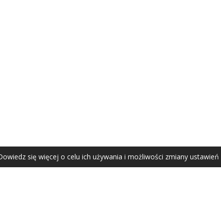
AGATA ZUBEL
agata@zubel.pl
tel. +48 608 51 41 68
Dowiedz się więcej o celu ich używania i możliwości zmiany ustawień
Agata Zubel © 2021