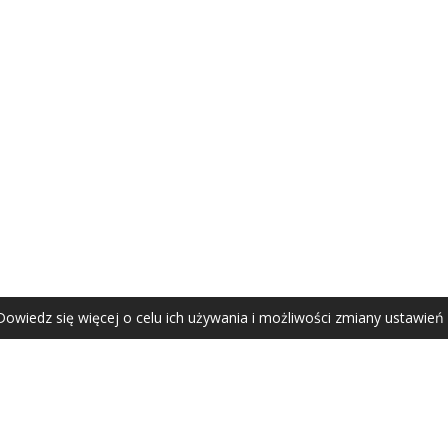
AGATA ZUBEL
agata@zubel.pl
tel. +48 608 51 41 68
Dowiedz się więcej o celu ich używania i możliwości zmiany ustawień
Agata Zubel © 2021