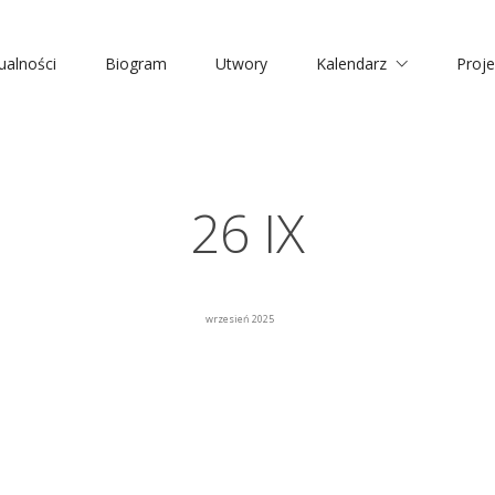
ualności
Biogram
Utwory
Kalendarz
Proje
26 IX
wrzesień 2025