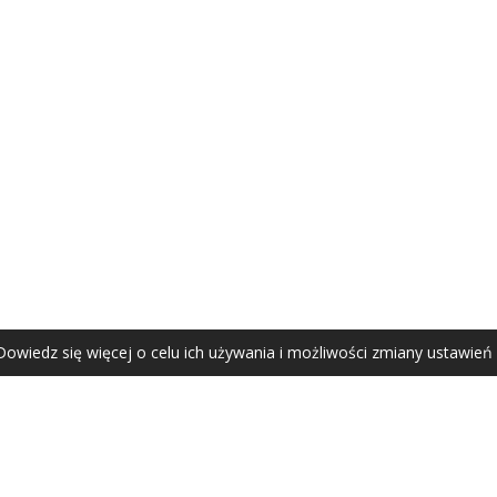
AGATA ZUBEL
agata@zubel.pl
tel. +48 608 51 41 68
Dowiedz się więcej o celu ich używania i możliwości zmiany ustawień
Agata Zubel © 2021