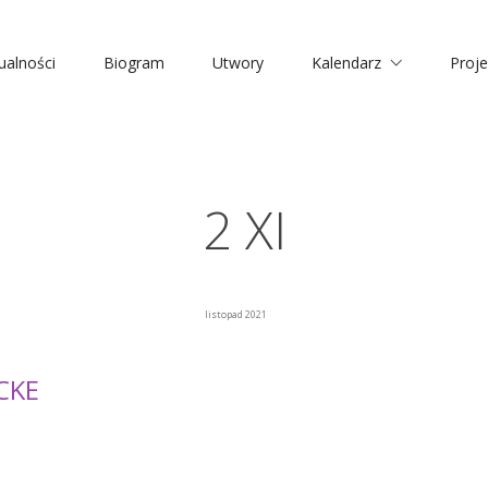
ualności
Biogram
Utwory
Kalendarz
Proje
2 XI
listopad 2021
CKE