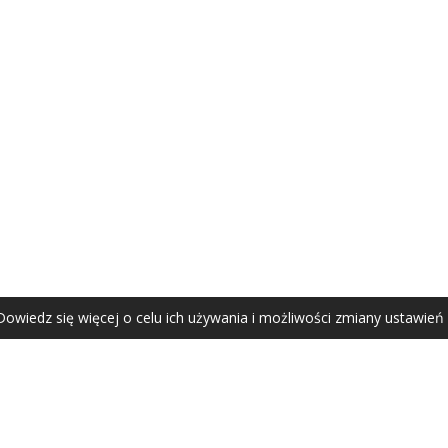
AGATA ZUBEL
agata@zubel.pl
tel. +48 608 51 41 68
Dowiedz się więcej o celu ich używania i możliwości zmiany ustawień
Agata Zubel © 2021