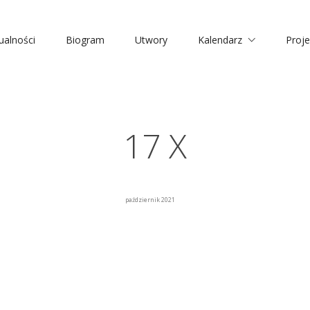
ualności
Biogram
Utwory
Kalendarz
Proje
17 X
październik 2021