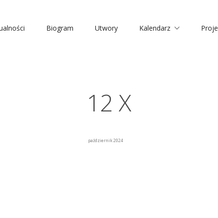
ualności
Biogram
Utwory
Kalendarz
Proje
12 X
październik 2024