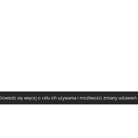
AGATA ZUBEL
agata@zubel.pl
tel. +48 608 51 41 68
Dowiedz się więcej o celu ich używania i możliwości zmiany ustawień
Agata Zubel © 2021