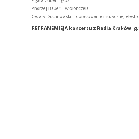
Agata Zubel – głos
Andrzej Bauer – wiolonczela
Cezary Duchnowski – opracowanie muzyczne, elektr
RETRANSMISJA koncertu z Radia Kraków g.