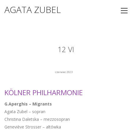
AGATA ZUBEL
12 VI
czerwiec 2023
KÖLNER PHILHARMONIE
G.Aperghis – Migrants
Agata Zubel – sopran
Christina Daletska – mezzosopran
Geneviève Strosser – altówka